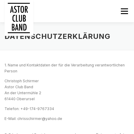
Zum
Inhalt
Menü
springen
ABOUT
MUSIC
PICS
LIVE
DATENSCHUTZERKLÄRUNG
LIVE VIDEO
REFERENZEN
KONTAKT
1. Name und Kontaktdaten der für die Verarbeitung verantwortlichen
Person
Christoph Schirmer
Astor Club Band
An der Untermühle 2
61440 Oberursel
Telefon: +49-174-9767334
E-Mail: chrisschirmer@yahoo.de